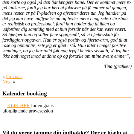
den korte og også på den lidt længere bane. Der er kommet mere ro
på tankerne, fordi jeg har lært at fokusere på få emner ad gangen,
mens resten er på P-pladsen og afventer deres tur. Jeg handler på
det jeg kan have indflydelse på og hviler mere i mig selv. Christina
er realistisk og professionel, fordi hun holder dig til ilden og
udfordrer dig samtidig med at hun forstår når det kan være svært.
Så hjælper hun og stiller flere spørgsmål, så vi i fællesskab får
færdiggjort opgaven. Hun er også positiv og hjertevarm, god til at
rose og opmuntre, selv jeg er gået i stå. Hun taler i meget positive
vendinger, og jeg har altid følt mig tryg i hendes selskab, så jeg har
ikke haft noget imod at åbne op og fortælle om mine svære emner”,
Tina (grafiker)
«
Previous
Next
»
Kalender booking
KLIK HER
for en gratis
uforpligtende prøvesession
Vil du gerne tæmme din indbakke? Der er hjælp at