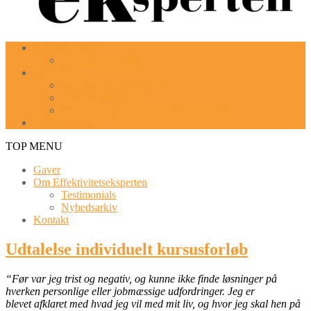
Kursusforløb
Executive coaching
Workshops
Få Mere Tid! workshop
Tøm din indbakke
Work-management-workshop (forløb)
Goal Mapping
TOP MENU
Gaver
Om Effektivitetseksperten
Testimonials
Nyhedsarkiv
Kontakt
Udtalelse individuelt kursusforløb
“Før var jeg trist og negativ, og kunne ikke finde løsninger på
hverken personlige eller jobmæssige udfordringer. Jeg er
blevet afklaret med hvad jeg vil med mit liv, og hvor jeg skal hen på