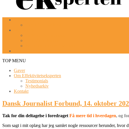
Kursusforløb
Executive coaching
Workshops
Få Mere Tid! workshop
Tøm din indbakke
Work-management-workshop (forløb)
Goal Mapping
TOP MENU
Gaver
Om Effektivitetseksperten
Testimonials
Nyhedsarkiv
Kontakt
Dansk Journalist Forbund, 14. oktober 20
Tak for din deltagelse i foredraget
Få mere tid i hverdagen
, og f
Som sagt i mit oplæg har jeg samlet nogle ressourcer herunder, hvor 