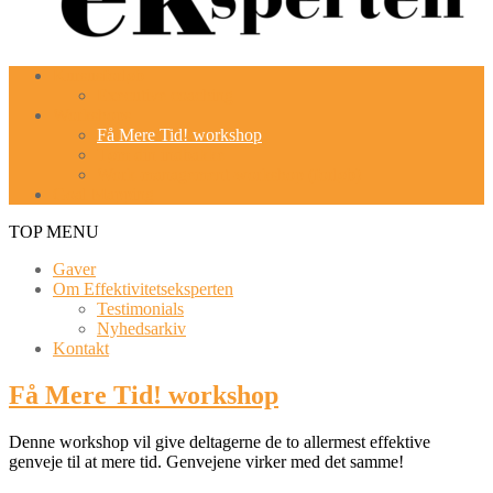
Kursusforløb
Executive coaching
Workshops
Få Mere Tid! workshop
Tøm din indbakke
Work-management-workshop (forløb)
Goal Mapping
TOP MENU
Gaver
Om Effektivitetseksperten
Testimonials
Nyhedsarkiv
Kontakt
Få Mere Tid! workshop
Denne workshop vil give deltagerne de to allermest effektive
genveje til at mere tid. Genvejene virker med det samme!