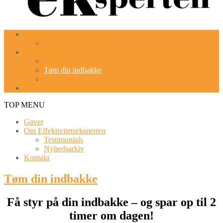
Kursusforløb
Executive coaching
Workshops
Få Mere Tid! workshop
Tøm din indbakke
Work-management-workshop (forløb)
Goal Mapping
TOP MENU
Gaver
Om Effektivitetseksperten
Testimonials
Nyhedsarkiv
Kontakt
Tøm din indbakke
Få styr på din indbakke – og spar op til 2
timer om dagen!