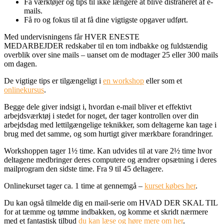
Få værktøjer og tips til ikke længere at blive distraheret af e-
mails.
Få ro og fokus til at få dine vigtigste opgaver udført.
Med undervisningens får HVER ENESTE
MEDARBEJDER redskaber til en tom indbakke og fuldstændig
overblik over sine mails – uanset om de modtager 25 eller 300 mails
om dagen.
De vigtige tips er tilgængeligt i
en workshop
eller som et
onlinekursus
.
Begge dele giver indsigt i, hvordan e-mail bliver et effektivt
arbejdsværktøj i stedet for noget, der tager kontrollen over din
arbejdsdag med lettilgængelige teknikker, som deltagerne kan tage i
brug med det samme, og som hurtigt giver mærkbare forandringer.
Workshoppen tager 1½ time. Kan udvides til at vare 2½ time hvor
deltagene medbringer deres computere og ændrer opsætning i deres
mailprogram den sidste time. Fra 9 til 45 deltagere.
Onlinekurset tager ca. 1 time at gennemgå –
kurset købes her
.
Du kan også tilmelde dig en mail-serie om HVAD DER SKAL TIL
for at tæmme og tømme indbakken, og komme et skridt nærmere
med et fantastisk tilbud
du kan læse og høre mere om her
.