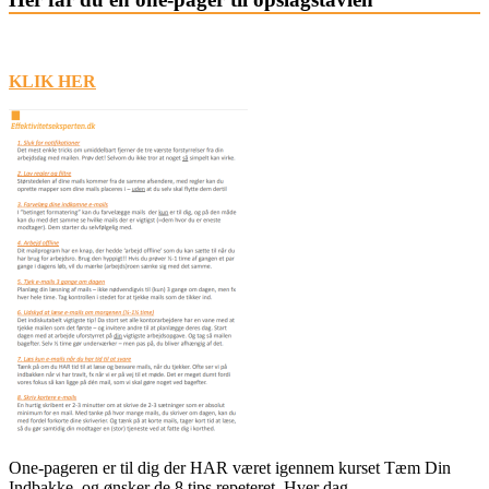
KLIK HER
One-pageren er til dig der HAR været igennem kurset Tæm Din
Indbakke, og ønsker de 8 tips repeteret. Hver dag.