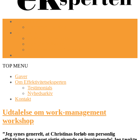
Kursusforløb
Executive coaching
Workshops
Få Mere Tid! workshop
Tøm din indbakke
Work-management-workshop (forløb)
Goal Mapping
TOP MENU
Gaver
Om Effektivitetseksperten
Testimonials
Nyhedsarkiv
Kontakt
Udtalelse om work-management
workshop
”Jeg synes generelt, at Christinas forløb om personli
g
effektivitet har været rigtig givende og inspirerende! Jeg tænkte