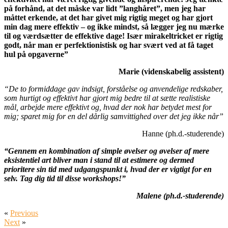
på forhånd, at det måske
var lidt ”langhåret”, men jeg har
måttet erkende, at det har givet mig rigtig meget og
har gjort
min dag mere effektiv – og ikke mindst, så lægger jeg nu mærke
til og værdsætt
er de effektive dage! Især mirakeltricket er rigtig
godt, når man er perfektionis
tisk og har svært ved at få taget
hul på opgaverne”
Marie (videnskabelig assistent)
“De to formiddage gav indsigt, forståelse og anvendelige redskaber,
som hurtigt og effektivt har gjort mig bedre til at sætte realistiske
mål, arbejde mere effektivt og, hvad der nok har betydet mest for
mig; sparet mig for en del dårlig samvittighed over det jeg ikke når”
Hanne (ph.d.-studerende)
“Gennem en kombination af simple øvelser og øvelser af mere
eksistentiel art bliver man i stand til at estimere og dermed
prioritere sin tid med udgangspunkt i, hvad der er vigtigt for en
selv. Tag dig tid til disse workshops!”
Malene (ph.d.-studerende)
«
Previous
Next
»